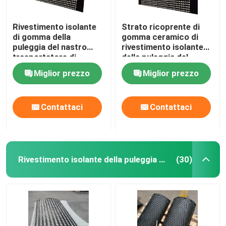
Rivestimento isolante
Strato ricoprente di
di gomma della
gomma ceramico di
puleggia del nastro
rivestimento isolante
trasportatore di
della puleggia del
rivestimento isolante
trasportatore con lo
Miglior prezzo
Miglior prezzo
della puleggia ceramica
strato legante del Cn
del tamburo
Contattaci
Contattaci
Rivestimento isolante della puleggia del trasportatore
(30)