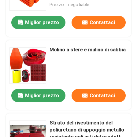
Prezzo：negotiable
Chi siamo
Miglior prezzo
Contattaci
Fatory Tour
Molino a sfere e mulino di sabbia
Controllo di qualità
Contattaci
notizie
Miglior prezzo
Contattaci
Fodera ceramica di usura
Strato del rivestimento del
poliuretano di appoggio metallo
Fodera ceramica dell'allumina
resistente agli urti del prodotto