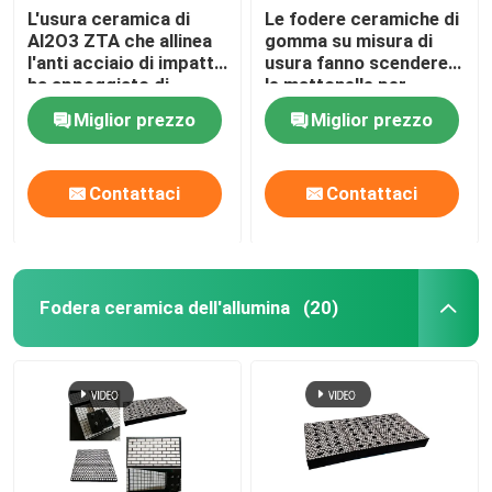
L'usura ceramica di
Le fodere ceramiche di
Al2O3 ZTA che allinea
gomma su misura di
l'anti acciaio di impatto
usura fanno scendere
ha appoggiato di
le mattonelle per
gomma
mezzo di uno scivolo
Miglior prezzo
Miglior prezzo
ceramiche di usura
Contattaci
Contattaci
Fodera ceramica dell'allumina
(20)