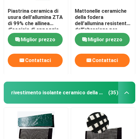
Piastrina ceramica di
Mattonelle ceramiche
usura dell'allumina ZTA
della fodera
di 99% che allinea
dell'allumina resistente
d'acciaio di appoggio
dell'abrasione per
cemento estraente
Miglior prezzo
Miglior prezzo
Contattaci
Contattaci
rivestimento isolante ceramico della puleggia
(35)