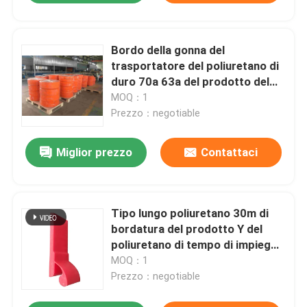
Bordo della gonna del
trasportatore del poliuretano di
duro 70a 63a del prodotto del
poliuretano del nastro
MOQ：1
trasportatore
Prezzo：negotiable
Miglior prezzo
Contattaci
Tipo lungo poliuretano 30m di
bordatura del prodotto Y del
poliuretano di tempo di impiego
del trasportatore in rotolo
MOQ：1
Prezzo：negotiable