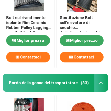
Bolt sul rivestimento
Sostituzione Bolt
isolante Rim Ceramic
sull'elevatore di
Rubber Pulley Lagging
secchio
sostituibile della
dell'alimentazione del
puleggia del
forno di Diamond Drum
Miglior prezzo
Miglior prezzo
trasportatore
Pulley Lagging For
Contattaci
Contattaci
Bordo della gonna del trasportatore
(33)