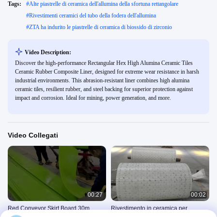
Tags:
#
Alte piastrelle di ceramica dell'allumina della sfortuna rettangolare
#
Rivestimenti ceramici del tubo della fodera dell'allumina
#
ZTA ha indurito le piastrelle di ceramica di biossido di zirconio
Video Description:
Discover the high-performance Rectangular Hex High Alumina Ceramic Tiles
Ceramic Rubber Composite Liner, designed for extreme wear resistance in harsh
industrial environments. This abrasion-resistant liner combines high alumina
ceramic tiles, resilient rubber, and steel backing for superior protection against
impact and corrosion. Ideal for mining, power generation, and more.
Video Collegati
00:27
00:02
Red Conveyor Skirt Board 30m
Rivestimento in ceramica per