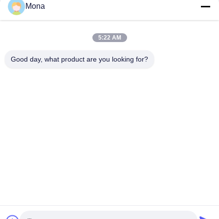
Polyurethane Skirting Lunga durata
pulegge
Mona
Bordo Della Gonna Del
Rivestimento Isolante Ceramico
Trasportatore
Della Puleggia
December 06, 2024
November 06, 2025
5:22 AM
Good day, what product are you looking for?
00:14
00:28
tubo ceramico
Patch magnetici in poliuretano
Fodera Ceramica Di Usura
Patch Magnetici E Rivestimenti
Per L'usura
December 06, 2024
December 06, 2024
00:18
Rivestimento in ceramica
rettangolare per prestazioni e durata
migliori
Involucro In Gomma Ceramica