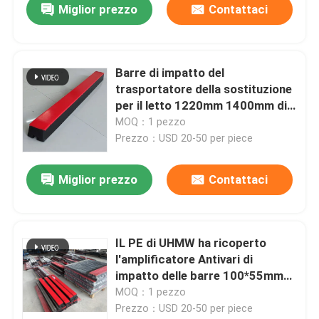
Miglior prezzo
Contattaci
Barre di impatto del
trasportatore della sostituzione
per il letto 1220mm 1400mm di
impatto
MOQ：1 pezzo
Prezzo：USD 20-50 per piece
Miglior prezzo
Contattaci
IL PE di UHMW ha ricoperto
l'amplificatore Antivari di
impatto delle barre 100*55mm
100*75mm di impatto del
MOQ：1 pezzo
trasportatore
Prezzo：USD 20-50 per piece