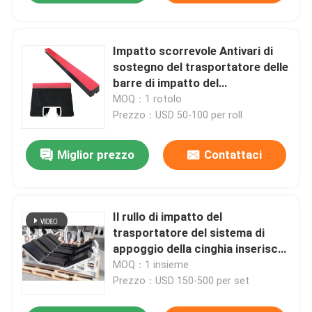
Impatto scorrevole Antivari di
sostegno del trasportatore delle
barre di impatto del
trasportatore del cuscinetto di
MOQ：1 rotolo
gomma di UHMWPE
Prezzo：USD 50-100 per roll
Miglior prezzo
Contattaci
Il rullo di impatto del
trasportatore del sistema di
appoggio della cinghia inserisce
1220mm 1400mm 1500mm
MOQ：1 insieme
Prezzo：USD 150-500 per set