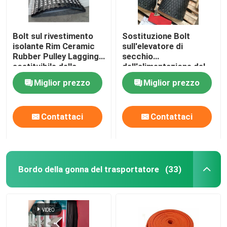
Bolt sul rivestimento
Sostituzione Bolt
isolante Rim Ceramic
sull'elevatore di
Rubber Pulley Lagging
secchio
sostituibile della
dell'alimentazione del
puleggia del
forno di Diamond Drum
Miglior prezzo
Miglior prezzo
trasportatore
Pulley Lagging For
Contattaci
Contattaci
Bordo della gonna del trasportatore
(33)