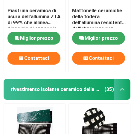
Piastrina ceramica di
Mattonelle ceramiche
usura dell'allumina ZTA
della fodera
di 99% che allinea
dell'allumina resistente
d'acciaio di appoggio
dell'abrasione per
cemento estraente
Miglior prezzo
Miglior prezzo
Contattaci
Contattaci
rivestimento isolante ceramico della puleggia
(35)