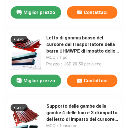
Miglior prezzo
Contattaci
Letto di gomma basso del
cursore del trasportatore della
barra UHMWPE di impatto dello
scorrevole di attrito
MOQ：1 pc
Prezzo：USD 20-50 per piece
Miglior prezzo
Contattaci
Casa
Supporto delle gambe delle
Prodotti
gambe 4 delle barre 3 di impatto
del letto di impatto del cursore
del supporto a rulli del
Video
MOQ：1 insieme