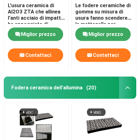
L'usura ceramica di
Le fodere ceramiche di
Al2O3 ZTA che allinea
gomma su misura di
l'anti acciaio di impatto
usura fanno scendere
ha appoggiato di
le mattonelle per
gomma
mezzo di uno scivolo
Miglior prezzo
Miglior prezzo
ceramiche di usura
Contattaci
Contattaci
Fodera ceramica dell'allumina
(20)