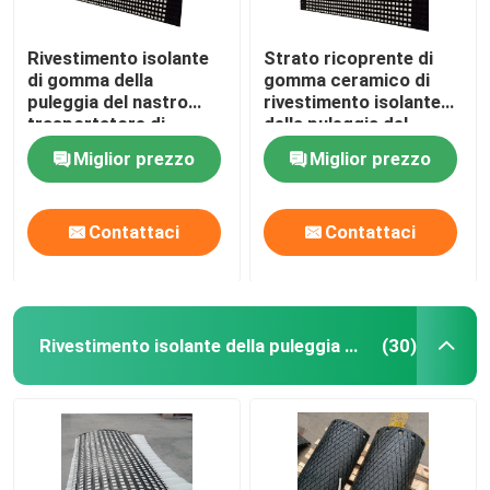
Rivestimento isolante
Strato ricoprente di
di gomma della
gomma ceramico di
puleggia del nastro
rivestimento isolante
trasportatore di
della puleggia del
rivestimento isolante
trasportatore con lo
Miglior prezzo
Miglior prezzo
della puleggia ceramica
strato legante del Cn
del tamburo
Contattaci
Contattaci
Rivestimento isolante della puleggia del trasportatore
(30)