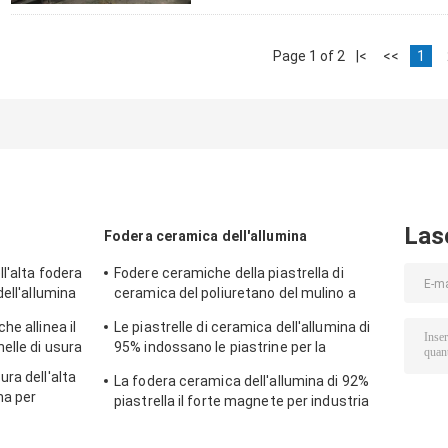
Page 1 of 2
|<
<<
1
Las
Fodera ceramica dell'allumina
l'alta fodera
Fodere ceramiche della piastrella di
ell'allumina
ceramica del poliuretano del mulino a
palle delle fodere dello scivolo AI2O3
e allinea il
Le piastrelle di ceramica dell'allumina di
elle di usura
95% indossano le piastrine per la
ceramica composita dell'industria della
ra dell'alta
La fodera ceramica dell'allumina di 92%
pompa di fango
ma per
piastrella il forte magnete per industria
estrattiva