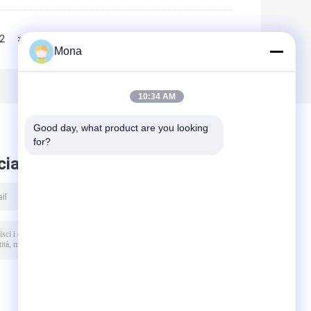
2
>>
>|
Mona
10:34 AM
Good day, what product are you looking 
for?
ciare messaggio