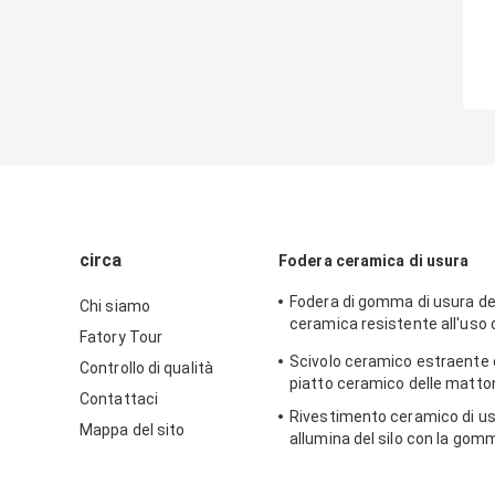
circa
Fodera ceramica di usura
Fodera di gomma di usura del
Chi siamo
ceramica resistente all'uso d
Fatory Tour
per lo scivolo estraente
Scivolo ceramico estraente ch
Controllo di qualità
piatto ceramico delle matton
Contattaci
Rivestimento ceramico di usu
Mappa del sito
allumina del silo con la gom
industria estrattiva