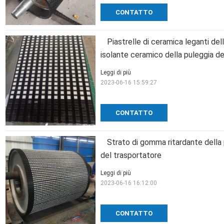
CONTATTO
Piastrelle di ceramica leganti del
isolante ceramico della puleggia de
Leggi di più
2023-06-16 15:59:27
CONTATTO
Strato di gomma ritardante della
del trasportatore
Leggi di più
2023-06-16 16:12:00
CONTATTO