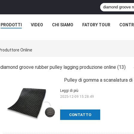
PRODOTTI
VIDEO
CHI SIAMO
FATORY TOUR
CONTR
roduttore Online
diamond groove rubber pulley lagging produzione online
(13)
Pulley di gomma a scanalatura di
Leggi di più
2025-12-09 15:28:49
CONTATTO