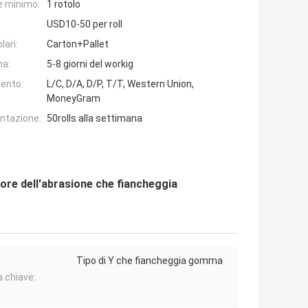
e minimo:
1 rotolo
USD10-50 per roll
lari:
Carton+Pallet
na:
5-8 giorni del workig
ento:
L/C, D/A, D/P, T/T, Western Union,
MoneyGram
entazione:
50rolls alla settimana
tore dell'abrasione che fiancheggia
Tipo di Y che fiancheggia gomma
a chiave: