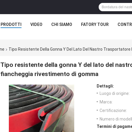
PRODOTTI
VIDEO
CHI SIAMO
FATORY TOUR
CONTR
one
Tipo Resistente Della Gonna Y Del Lato Del Nastro Trasportator
Tipo resistente della gonna Y del lato del nast
fiancheggia rivestimento di gomma
Dettagli:
Luogo di origine:
Marca:
Certificazione:
Numero di modell
Termini di pagame