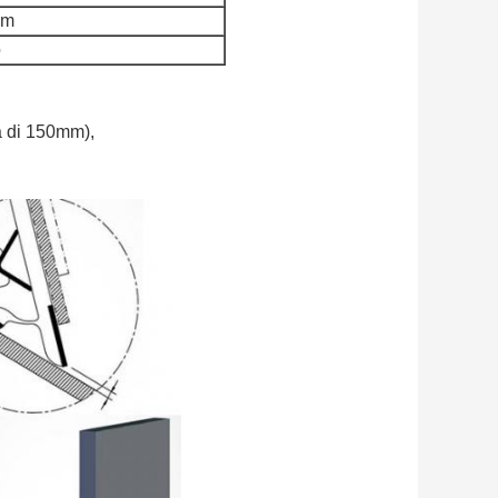
mm
o
a di 150mm),