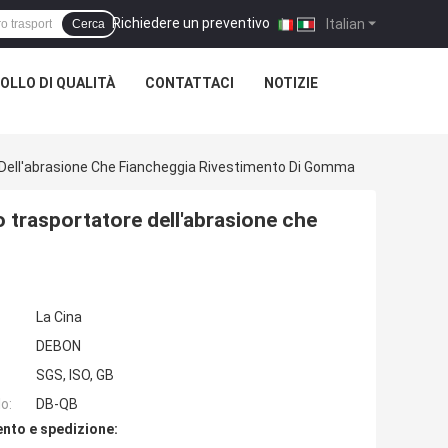
Richiedere un preventivo
|
Italian
Cerca
OLLO DI QUALITÀ
CONTATTACI
NOTIZIE
e Dell'abrasione Che Fiancheggia Rivestimento Di Gomma
ro trasportatore dell'abrasione che
La Cina
DEBON
SGS, ISO, GB
o:
DB-QB
nto e spedizione: