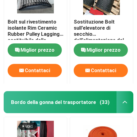
Bolt sul rivestimento
Sostituzione Bolt
isolante Rim Ceramic
sull'elevatore di
Rubber Pulley Lagging
secchio
sostituibile della
dell'alimentazione del
puleggia del
forno di Diamond Drum
Miglior prezzo
Miglior prezzo
trasportatore
Pulley Lagging For
Contattaci
Contattaci
Bordo della gonna del trasportatore
(33)