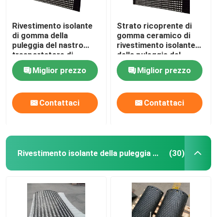
Rivestimento isolante
Strato ricoprente di
di gomma della
gomma ceramico di
puleggia del nastro
rivestimento isolante
trasportatore di
della puleggia del
rivestimento isolante
trasportatore con lo
Miglior prezzo
Miglior prezzo
della puleggia ceramica
strato legante del Cn
del tamburo
Contattaci
Contattaci
Rivestimento isolante della puleggia del trasportatore
(30)