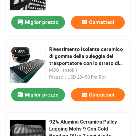
Chi siamo
Miglior prezzo
Contattaci
Fatory Tour
Rivestimento isolante ceramico
Controllo di qualità
di gomma della puleggia del
trasportatore con lo strato di
vulcanizzazione freddo di
MOQ：rotoli 1
Contattaci
legame del Cn
Prezzo：USD 20~50 Per Roll
notizie
Miglior prezzo
Contattaci
Fodera ceramica di usura
92% Alumina Ceramica Pulley
Lagging Mohs 9 Con Cold
Fodera ceramica dell'allumina
Bonding Oltre 2 anni di vita