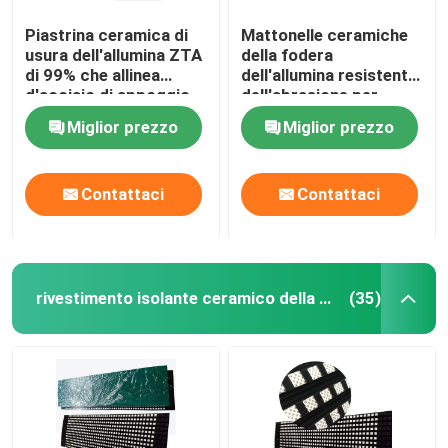
Piastrina ceramica di
Mattonelle ceramiche
usura dell'allumina ZTA
della fodera
di 99% che allinea
dell'allumina resistente
d'acciaio di appoggio
dell'abrasione per
cemento estraente
Miglior prezzo
Miglior prezzo
Contattaci
Contattaci
rivestimento isolante ceramico della puleggia
(35)