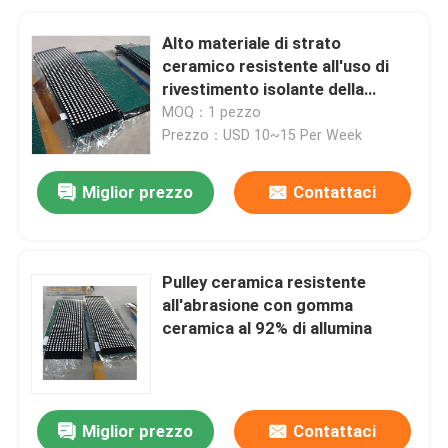
Alto materiale di strato
ceramico resistente all'uso di
rivestimento isolante della
puleggia della coda di
MOQ：1 pezzo
rivestimento isolante della
Prezzo：USD 10~15 Per Week
puleggia
Miglior prezzo
Contattaci
Pulley ceramica resistente
all'abrasione con gomma
ceramica al 92% di allumina
Miglior prezzo
Contattaci