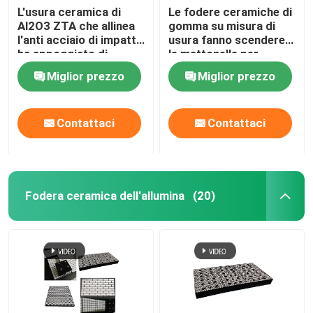
L'usura ceramica di
Le fodere ceramiche di
Al2O3 ZTA che allinea
gomma su misura di
l'anti acciaio di impatto
usura fanno scendere
ha appoggiato di
le mattonelle per
gomma
mezzo di uno scivolo
Miglior prezzo
Miglior prezzo
ceramiche di usura
Contattaci
Contattaci
Fodera ceramica dell'allumina
(20)