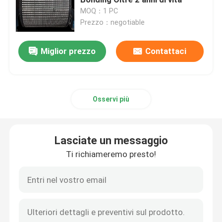
MOQ：1 PC
Prezzo：negotiable
rivestimento isolante ceramico della puleggia
Miglior prezzo
Contattaci
Rivestimento isolante della puleggia del trasportatore
Bordo della gonna del trasportatore
Osservi più
bordo doppio della gonna della guarnizione
Lasciate un messaggio
Barre di impatto del trasportatore
Ti richiameremo presto!
letto di impatto del trasportatore
strato del poliuretano