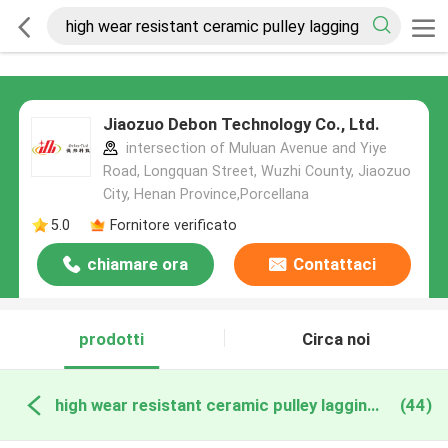
Jiaozuo Debon Technology Co., Ltd.
intersection of Muluan Avenue and Yiye
Road, Longquan Street, Wuzhi County, Jiaozuo
City, Henan Province,Porcellana
5.0
Fornitore verificato
chiamare ora
Contattaci
prodotti
Circa noi
high wear resistant ceramic pulley lagging produzione online
(44)