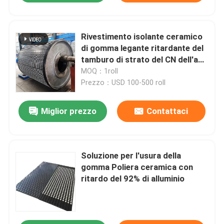
Rivestimento isolante ceramico
di gomma legante ritardante del
tamburo di strato del CN dell'anti
puleggia ceramica resistente
MOQ：1roll
all'uso di slittamento
Prezzo：USD 100-500 roll
Miglior prezzo
Contattaci
Soluzione per l'usura della
gomma Poliera ceramica con
ritardo del 92% di alluminio