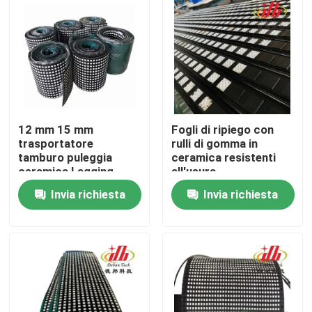
12 mm 15 mm
Fogli di ripiego con
trasportatore
rulli di gomma in
tamburo puleggia
ceramica resistenti
ceramica Lagging
all'usura
Invia richiesta
Invia richiesta
Casa
Prodotti
Video