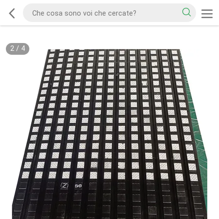
2
/
4