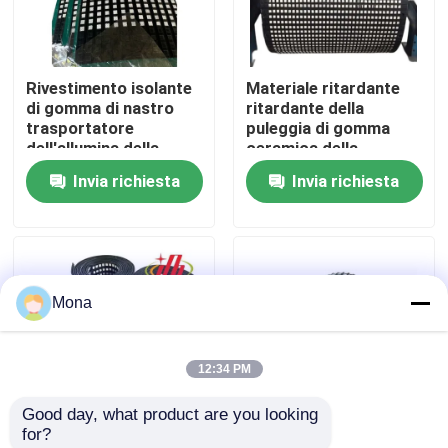
Chi siamo
Rivestimento isolante
Materiale ritardante
di gomma di nastro
ritardante della
Fatory Tour
trasportatore
puleggia di gomma
dell'allumina della
ceramica della
puleggia di
puleggia del tamburo
Invia richiesta
Invia richiesta
Controllo di qualità
rivestimento isolante
dell'azionamento del
della puleggia
nastro trasportatore
ceramica del tamburo
Contattaci
Mona
notizie
12:34 PM
Fodera ceramica di usura
Good day, what product are you looking 
for?
Fodera ceramica dell'allumina
Involucro di lamiera di
Pulley di trasmissione