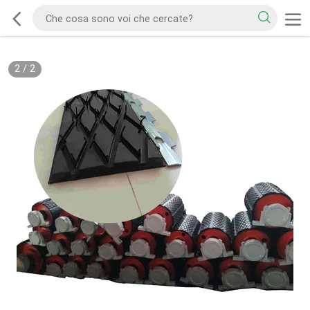
2
/
2