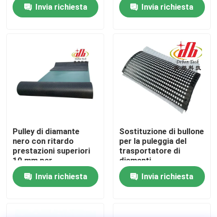
diamante
Invia richiesta
Invia richiesta
Chi siamo
Fatory Tour
Controllo di qualità
Contattaci
Pulley di diamante
Sostituzione di bullone
nero con ritardo
per la puleggia del
notizie
prestazioni superiori
trasportatore di
10 mm per
diamanti
trasportatori
Invia richiesta
Invia richiesta
Fodera ceramica di usura
Fodera ceramica dell'allumina