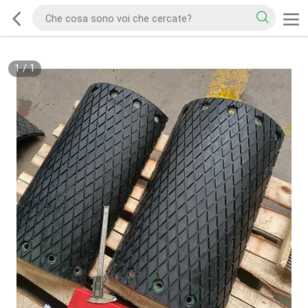
1
/
1