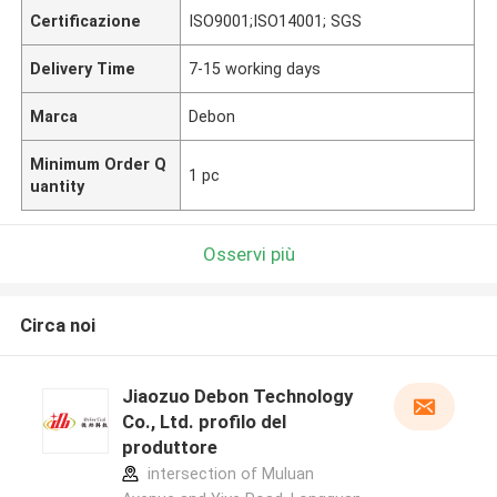
Certificazione
ISO9001;ISO14001; SGS
Delivery Time
7-15 working days
Marca
Debon
Minimum Order Q
1 pc
uantity
Osservi più
Circa noi
Jiaozuo Debon Technology
Co., Ltd. profilo del
produttore
intersection of Muluan