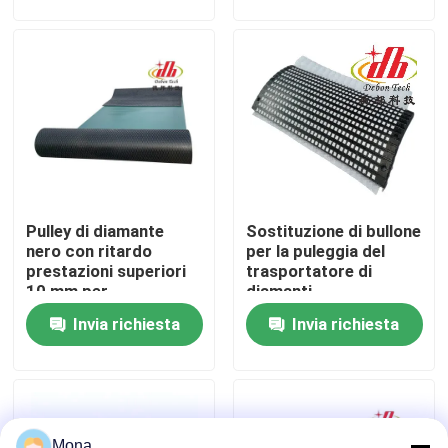
Chi siamo
Fatory Tour
Controllo di qualità
Pulley di diamante
Sostituzione di bullone
Contattaci
nero con ritardo
per la puleggia del
prestazioni superiori
trasportatore di
10 mm per
diamanti
notizie
trasportatori
Invia richiesta
Invia richiesta
Fodera ceramica di usura
Fodera ceramica dell'allumina
Mona